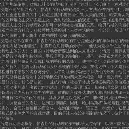
义上的规范依据，对现代社会的结构进行分析与批判。它反映了一种对现
是不同的批判观点。帕森斯的行动理论是对三大方法论传统的批判，即
斯的社会思想批判的中心论点是批判“科技理性”对人类的控制。帕森斯认
，他驳斥唯心主义和实证主义，反对经验主义的观点。他一直力图用行动
用唯意志主义的行动理论来解释个体和社会相互的关系。哈贝马斯的沟通
纵观当今西方社会，科技理性几乎控制了人类生活的每一个部分。所以他
生坏的影响，由此提出了重构理性化和行动的概念。
是理论中心重点。帕森斯的行动理论的中心是他提出的“单位行动”的概
心概念则是“沟通理性”。帕森斯在对行动的分析中，他认为最小单位是“单
为行动主体的人）；目的（行动者所要达到的未来目标）；情景（目标实
条件是行动者不能控制的，手段是可以控制的）；规范（各要素之间的关
制约着目标的确定和实现目标的手段的选择）。他把社会行动看作是个体
互动的行为。他将此行动称为人格系统的社会行动。在这之中，个人是行
过程进行了细致的考察与分析。为了对社会行动进行系统性的分析，他提出
哈贝马斯将社会理论中的行动概念归纳为四大基本概念，即：目的行动（
的最好方法，核心是决策），规范行动（社会群体成员根据共同的价值观
动（互动中的参与者彼此作为观众，向他人展现自己，其核心理念是自我
具备语言能力和行为能力的主体，借助语言媒介达成的互相理解和协调一致
世界进行“去中心”化的理解。其含义就是以包容为主，非强制性地形成一
认知，调整自己的看法，达到互相理解。因此，哈贝马斯将“沟通理性”视
现实的、合理的价值目的而奋斗。在沟通行动中，语言是一种媒介，它是
要形式是主体之间的真诚对话，目的是让人在没有强制的情况下，彼此了
生的价值。
是行动理论框架。帕森斯的行动理论架构似乎太过保守，以致不能从行
帕森斯认为，只有“目的性行为”才能引导真正的理性活动，并论述了人和