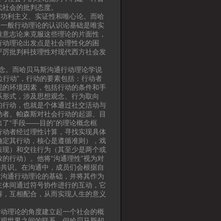
代社会的批判态度。
功利主义、实证性和唯心论。而哈
为一般行动理论的认识论基础是唯实
唯意志论来克服这些理论的片面性，
行动理论出发点是社会理性化的困
严厉批判科技理性对现代西方社会发
念。而哈贝马斯沟通行动理论学说
位行动”，行动的要素包括：行动者
现的环境因素，包括行动的条件和手
系形式，涉及思想观念、行为取向
的行动，也就是个体通过社交活动与
动者。帕森斯对社会行动的起源、目
了“手段——目的”的理论概念框
行动者经过理性计算，寻找实现具体
确定其行动，核心是遵循准则），戏
表现）和交往行为（其至少是两个或
的行动）。他将“沟通理性”视为对
种共识。在沟通中，成员们会根据自
为沟通行动理论的基础，并将其作为
主体间通过符号协作进行的互动，它
解，互相配合，从而实现人生的意义
动理论的角度建立起一个社会的概
客观世界之间的联系。但哈贝马斯却