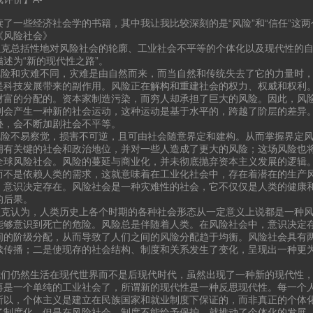
读了一些经济社会学的书籍，其中我让我比较深刻的是“风险”和“信任”这两
《风险社会》
总括性地对风险社会的轮廓、工业社会不平等的个体化以及现代性的自
描述为“新的现代性之路”。
和灾难不同，灾难是由自然而来，而当自然和传统失去了它的力量时，
是科技发展带来的副作用。风险正在解构和重建社会的权力、权威和权利
财富的分配的。资本家制造污染，而穷人却承担了巨大的风险。因此，风
则会产生一种新的社会运动，这种运动是基于水平的，跨越了阶层的差异
叠，会不断加剧社会不平等。
不易察觉，损害不可逆，且可由社会随意界定和建构。从而掌握界定风
拥有关键的社会和政治地位，并对一些人造成了更大的风险；这场风险也
全球风险社会。风险的蔓延与商业化，并未彻底抛弃资本主义发展的逻辑
而不是依赖人类的需求，这就意味着在工业化社会中，存在着潜在的生产
，意识决定存在。风险社会是一种灾难性的社会，它不仅仅是人类的健康
的后果。
认为，人类历史上各个时期的各种社会形态从一定意义上说都是一种风
能够意识到死亡的危险。风险总是伴随着人类。在风险社会中，意识决定
间的阶级分配，从而导致了人们之间的风险分配趋于均衡。风险社会具有
续传播；二是使现存的社会结构、制度和关系发生了变化，呈现出一种更
仍然生活在现代世界而不是后现代时代，虽然出现了一种新的现代性，
再是一个单纯的工业社会了，所谓新的现代性是一种反思现代性。每一个
所以，个体主义是建立在民族国家和就业制度下保证的，而非真正的个体
了制度化。但是在风险社会，制度不能给予保护，就推动了个体化的发展