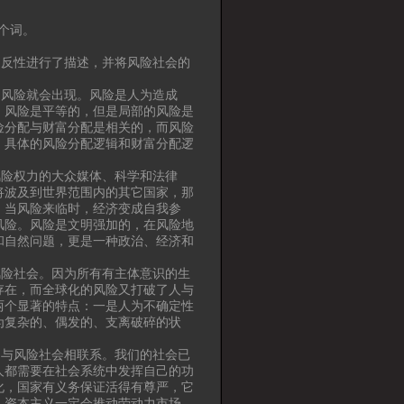
个词。
反性进行了描述，并将风险社会的
风险就会出现。风险是人为造成
。风险是平等的，但是局部的风险是
险分配与财富分配是相关的，而风险
。具体的风险分配逻辑和财富分配逻
险权力的大众媒体、科学和法律
将波及到世界范围内的其它国家，那
。当风险来临时，经济变成自我参
风险。风险是文明强加的，在风险地
和自然问题，更是一种政治、经济和
险社会。因为所有有主体意识的生
存在，而全球化的风险又打破了人与
两个显著的特点：一是人为不确定性
为复杂的、偶发的、支离破碎的状
与风险社会相联系。我们的社会已
人都需要在社会系统中发挥自己的功
化，国家有义务保证活得有尊严，它
，资本主义一定会推动劳动力市场，