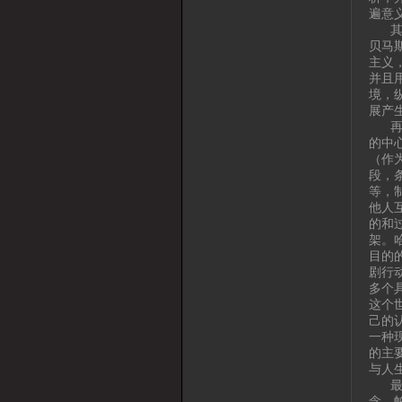
遍意
其次
贝马
主义
并且
境，
展产
再次
的中
（作
段，
等，
他人
的和
架。
目的
剧行
多个
这个
己的
一种
的主
与人
最后
念。