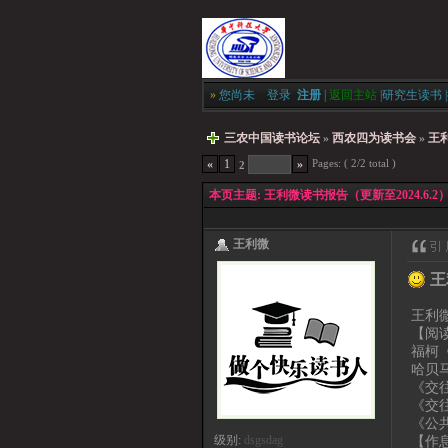
»
您尚未
登录
注册
|
返回主站
|
研究生读书
|
三农中国读书论坛
»
西农四为读书会
»
王利
Pages: ( 2/2 total )
«
1
»
2
本页主题:
王利微读书报告（更新至2024.6.2
王利微
王
王利微
【阅
福柯
哈贝
《交
《交
《公
【作
级别:
dsgsdag