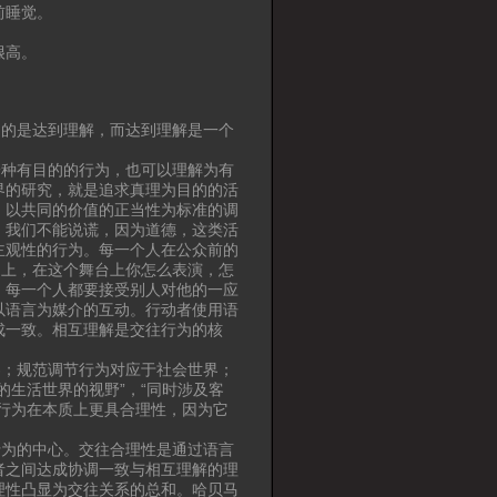
前睡觉。
很高。
的是达到理解，而达到理解是一个
种有目的的行为，也可以理解为有
界的研究，就是追求真理为目的的活
，以共同的价值的正当性为标准的调
，我们不能说谎，因为道德，这类活
主观性的行为。每一个人在公众前的
台上，在这个舞台上你怎么表演，怎
，每一个人都要接受别人对他的一应
以语言为媒介的互动。行动者使用语
成一致。相互理解是交往行为的核
；规范调节行为对应于社会世界；
生活世界的视野”，“同时涉及客
行为在本质上更具合理性，因为它
为的中心。交往合理性是通过语言
者之间达成协调一致与相互理解的理
理性凸显为交往关系的总和。哈贝马