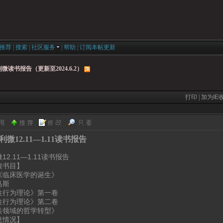
推荐
|
搜索
|
社区服务
|
帮助
|
订阅本帖更新
微读书报告（更新至2024.6.2）
）
打印
|
加为IE
利微12.11—1.11读书报告
12.11—1.11读书报告
读书目】
《临床医学的诞生》
马斯
往行为理论》第一卷
往行为理论》第二卷
共领域的哲学转型》
息情况】