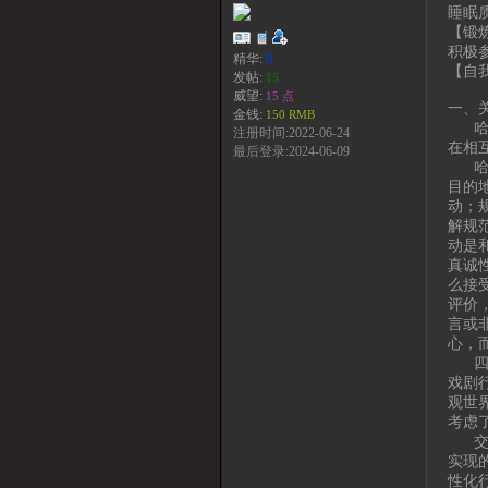
睡眠
【锻
积极
精华:
0
【自我
发帖:
15
威望:
15 点
一、
金钱:
150 RMB
哈贝
注册时间:2022-06-24
在相
最后登录:2024-06-09
哈贝
目的
动；
解规
动是
真诚
么接
评价
言或
心，
四种
戏剧
观世
考虑
交往
实现
性化