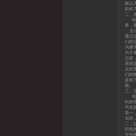
斯认
的有
二、
哈贝
界，
生活
通过
们的
沟通
为不
过程
系统
达到
们的
是权
能。
三、
哈贝
向的
代化
第一
实的
二，
织化
交往