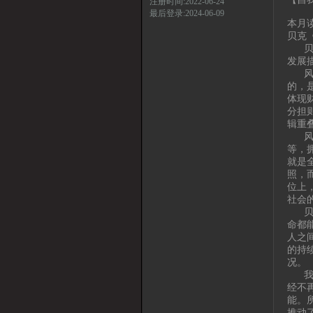
注册时间:2022-06-24
最后登录:2024-06-09
本月
贝克
贝克
发展
风险
的，
体现
分担
辑重
风险
等，
就是
照，
位上
社会
贝克
命都
人之
的持
况。
我们
经不
能。
推动