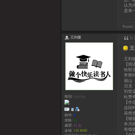
认为
是单
Posted: 
王利微
王
王利微
【阅
哈耶
李斯
福山
贝克
刘世
杜赞
级别:
dsgsdag
【作
这段
虽然
精华:
0
【锻
发帖:
15
本月
威望:
15 点
有锻
金钱:
150 RMB
【自我