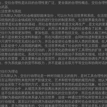
为，交往合理性是比目的合理性更广泛、更全面的合理性概念。交往合理
力武器。
生活世界与系统
马斯认为现代社会根据职能来划分，可以分为生活世界和系统。生活世
系统指的是以金钱或权力为目的进行交往的制度系统。生活世界最先存在
世界是社会整合的基础，而社会整合的本质是文化再生产，是文化的更
交往行为在生活世界中打成共识，从而让本来原子化的社会整合了起来。
交往行为变得更加理性、更加包容。生活世界包括文化、社会和人格三种
不单只是依赖文化资料和媒介，而在沟通的过程里，会同时传进和更新文
单只调节不同意见或社会行为，并且会促使社会整合和人类的归属感。在
，以及促使个人自我观的建构。生活世界构成了社会的符号意义层面，由
是按照目的合理性的模式活动的，其合理化趋势依赖于工具理性的扩张，
系统整合的最优化。系统可分为经济子系统和政治子系统两大领域。经济
物质生存需要，其主要整合媒介是货币；政治子系统的功能是协调生产关
力。作为系统媒介的货币和权力，并不是建立在双方平等交往和协商对话
交往行为理论
马斯认为，交往行动理论是一种对功能主义的批判，是对工具合理性的
语言运用的理性来批判资产阶级文化、艺术和哲学思维的规范内容。他认
的社会采取了不合理的方式，造成了生活世界的危机或是病态现象。哈贝
，在现代社会中，从规范关系中脱离出来的主体的权限活动空间扩展得非
，这不仅表现在家庭私有领域的非机制化的交往形式中，而且也表现在通
以理解为基础的理论体系渗入生活世界，迫使一种通过货币化和官僚主义
的行动领域，甚至以行动协调为基础的理解机制在必要时也会体现这种职
的媒体，是为理解服务的，交往越来越货币化和官僚化，而无论是私人还