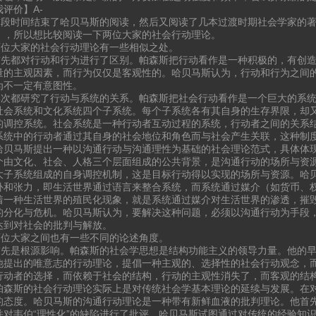
评价】A-
时间结束了哈贝马斯的阅读，然后又阅读了几本过渡时期社会学家的著
》，所以想比较阅读一下两位大家的社会行动理论。
大家的社会行动理论有一些相似之处。
都对行动和行为进行了区别。帕森斯把行动看作是一种积极的，有创造
量的主观因素，而行为仅仅是客观性的。哈贝马斯认为，行动和行为之间
为不一定有意图性。
都研究了行动与系统的关系。帕森斯把社会行动看作是一个巨大的系统
社会系统和文化系统四个子系统。每个子系统各有其自身的生存界限，却
的调控系统。社会系统是一种行动者互动过程的系统，行动者之间的关系
系统中的行动者通过其自身的社会地位和角色而与社会产生关联，这种制
哈贝马斯提出一种以沟通行动与沟通理性为基础的社会理论范式，具体体现
个由文化、社会、人格三个层面组成的公共背景，是沟通行动的场所与资源
大子系统组成的自身调控机制，这是目标行动得以实现的场所与资源。哈
补和张力，即生活世界通过语言来整合系统，而系统通过媒介（如货币、
着一种生活世界的殖民化现象，就是系统通过媒介对生活世界的渗透，摧
的分化与危机。哈贝马斯认为，要解决这种问题，必须以沟通行动为手段
达到对社会的批判与解放。
大家之间也有一些不同的论述角度。
是根源影响。帕森斯的社会学思想是结构功能主义的领导力量。他的早
他提出的唯意志的行动理论，提倡一种主观的、选择性的社会行动观念，
行动者的选择，而依赖于社会的结构，行动的主观性消失了，而客观的结
帕森斯的社会行动理论实际上是对传统社会学基本理论的延续与发展。在
的态度。哈贝马斯的沟通行动理论是一种带有新鲜血液的批判理论。他首先
并对韦伯“理性化”的缺陷进行了批评。哈贝马斯试图通过对传统的经验知