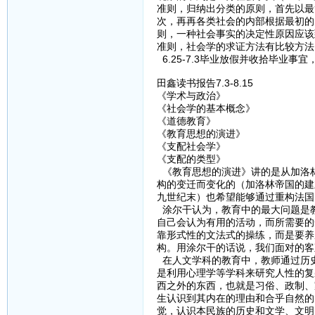
准则，归纳出分类的原则，首先以最
次，再再各类社会的内部根据最初的
则，一种社会事实的决定性原因应该
准则，社会学的求证方法有比较方法
6.25-7.3毕业放假并收拾毕业事
田鑫读书报告7.3-8.15
《学术与政治》
《社会学的基本概念》
《道德教育》
《教育思想的演进》
《支配社会学》
《支配的类型》
《教育思想的演进》讲的是从加洛
构的变迁而变化的（加洛林帝国的建
九世纪末）也希望能够通过重构法国
涂尔干认为，教育中的最大问题是教
自己会认为有用的活动，而所需要的
靠形式性的文法式的操练，而是要养
构。用涂尔干的话说，我们面对的客
在人文学科的教育中，教师通过历
是利用心理学等学科来研究人性的复
西之外的东西，也就是习俗、政制、
生认识到其内在的理由和合乎自然的
觉，认识本民族的历史和文学、文明