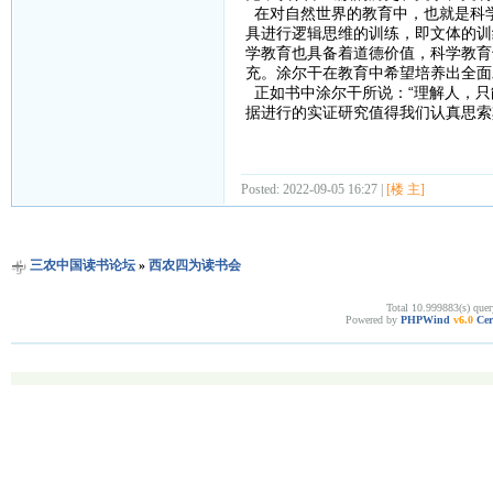
在对自然世界的教育中，也就是科
具进行逻辑思维的训练，即文体的训
学教育也具备着道德价值，科学教育
充。涂尔干在教育中希望培养出全面
正如书中涂尔干所说：“理解人，只
据进行的实证研究值得我们认真思索
Posted: 2022-09-05 16:27 |
[楼 主]
三农中国读书论坛
»
西农四为读书会
Total 10.999883(s) quer
Powered by
PHPWind
v6.0
Cer