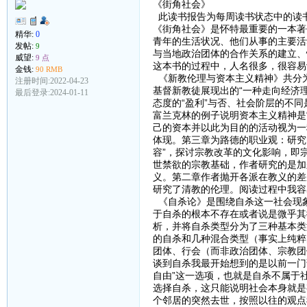
《街角社会》
此读书报告为每周读书状态中的读
《街角社会》是怀特最重要的一本著
精华:
0
青年的生活状况、他们从事的主要活
发帖:
9
与当地政治团体的合作关系的建立、
威望:
9 点
这本书的过程中，人名很多，很容易
金钱:
90 RMB
《新教伦理与资本主义精神》共分为
注册时间:2022-04-23
基督新教徒展现出的“一种走向经济
最后登录:2024-01-11
态度的“盈利”与否、社会阶层的不
富兰克林的例子说明资本主义精神是
己的资本并以此为目的的活动视为一
体现。第三章为路德的职业观：研究
容”，探讨宗教改革的文化影响，即
世禁欲的宗教基础，作者研究的是加
义。第二章作者抛开各派在教义的差
研究了清教的伦理。阅读过程中我容
《自杀论》是围绕自杀这一社会现
于自杀的根本不存在或者说是微乎其
析，并将自杀类型分为了三种基本类
的自杀和几种混合类型（事实上纯粹
团体、行会（而非政治团体、宗教团
谈到自杀我最开始想到的是以前一门
自由”这一选项，也就是自杀不属于
选择自杀，这只能说明社会本身就是
个邻居的突然去世，按照以往的观点