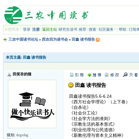
»
您尚未
登录
注册
|
返回主站
|
研究生读书
|
推荐
|
搜索
|
社区服务
|
帮助
|
订阅
三农中国读书论坛
»
西农四为读书会
»
田鑫 读书报告
本页主题:
田鑫 读书报告
田笑非的猫
田鑫 读书报告
田鑫读书报告5.6-6.24
《西方社会学理论》（上下卷）
《自杀论》
《社会分工论》
《社会学方法的准则》
《宗教生活的基本形式》
《职业伦理与公民道德》
《新教伦理与资本主义精神》
级别:
dsgsdag