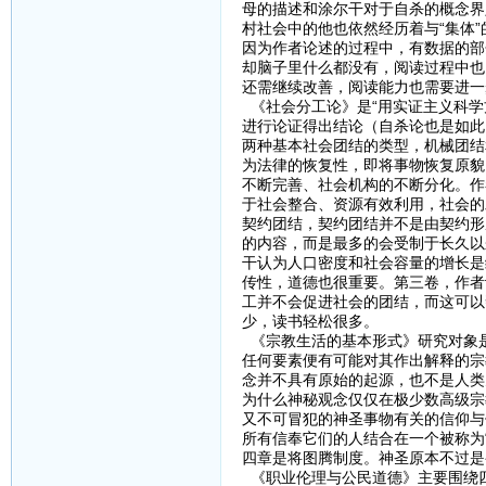
母的描述和涂尔干对于自杀的概念界
村社会中的他也依然经历着与“集体
因为作者论述的过程中，有数据的部
却脑子里什么都没有，阅读过程中也
还需继续改善，阅读能力也需要进一
《社会分工论》是“用实证主义科学
进行论证得出结论（自杀论也是如此
两种基本社会团结的类型，机械团结
为法律的恢复性，即将事物恢复原貌
不断完善、社会机构的不断分化。作
于社会整合、资源有效利用，社会的
契约团结，契约团结并不是由契约形
的内容，而是最多的会受制于长久以
干认为人口密度和社会容量的增长是
传性，道德也很重要。第三卷，作者
工并不会促进社会的团结，而这可以
少，读书轻松很多。
《宗教生活的基本形式》研究对象
任何要素便有可能对其作出解释的宗
念并不具有原始的起源，也不是人类
为什么神秘观念仅仅在极少数高级宗
又不可冒犯的神圣事物有关的信仰与
所有信奉它们的人结合在一个被称为
四章是将图腾制度。神圣原本不过是
《职业伦理与公民道德》主要围绕