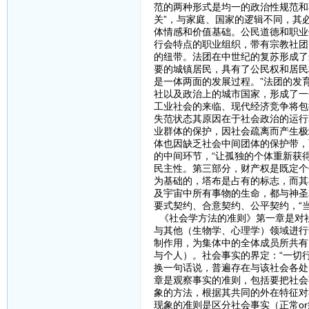
范的两种形式是均一的政治性规范和
关”，与家庭、国家的逻辑不同，其
体情感和价值基础。公民道德和职业
行会特点的职业组织，带有宗教社团
的纽带。法团在中世纪的复苏形成了
要的城镇居民，具有了公民权和居民
是一体两面的发展过程。”法团的发
社以及政治上的城市国家，形成了一
工业社会的来临、现代经济竞争将包
失范状态其原因在于社会政治的运行
业群体的保护，因社会疏离而产生极
体也因缺乏社会中间团体的保护带，
的中间环节，“让孤独的个体重新获
民主性。第三部分，财产权是既定个
为基础的，塔布是占有的标志，而其
及宇宙中所有事物的生命，都与神圣
要式契约、合意契约、公平契约，“
《社会学方法的准则》第一章是对
与其他（生物学、心理学）领域进行
制作用，为集体中的全体成员所共有
与个人）。社会事实的界定：“一切
换一句话说，普遍存在与该社会各处
章是观察事实的准则，包括要把社会
象的方法，根据其共同的外在特征对
现象的准则是区分社会事实（正常o