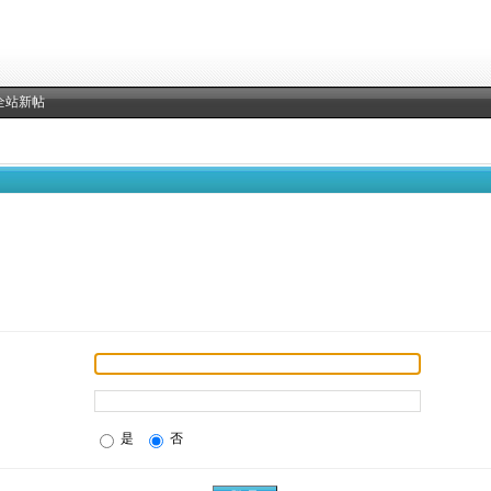
全站新帖
是
否