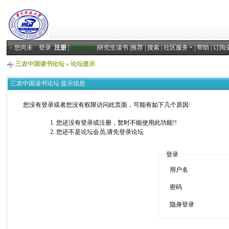
»
您尚未
登录
注册
|
返回主站
|
研究生读书
|
推荐
|
搜索
|
社区服务
|
帮助
|
订阅
三农中国读书论坛
» 论坛提示
三农中国读书论坛 提示信息
您没有登录或者您没有权限访问此页面，可能有如下几个原因:
您还没有登录或注册，暂时不能使用此功能!!
您还不是论坛会员,请先登录论坛
登录
用户名
密码
隐身登录