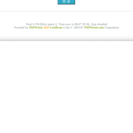
Total 0.191265(s) query 0, Time now is:08-07 20:38, Gzip disabled
Powered by
PHPWind
v6.0
Certificate
Code © 2003-07
PHPWind.com
Corporation