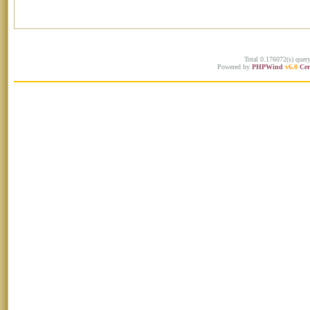
Total 0.176072(s) quer
Powered by
PHPWind
v6.0
Cer