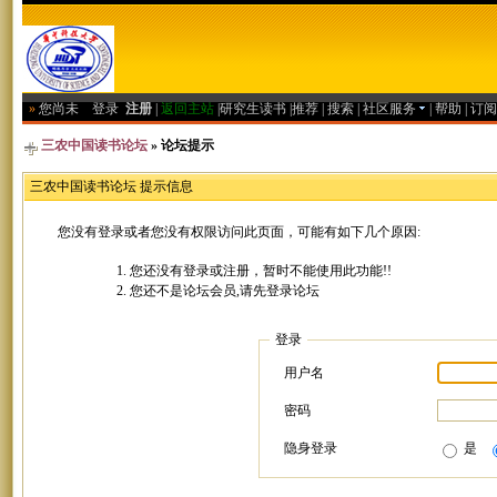
»
您尚未
登录
注册
|
返回主站
|
研究生读书
|
推荐
|
搜索
|
社区服务
|
帮助
|
订阅
三农中国读书论坛
» 论坛提示
三农中国读书论坛 提示信息
您没有登录或者您没有权限访问此页面，可能有如下几个原因:
您还没有登录或注册，暂时不能使用此功能!!
您还不是论坛会员,请先登录论坛
登录
用户名
密码
隐身登录
是