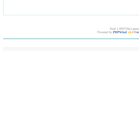
Total 1.099759(s) quer
Powered by
PHPWind
v6.0
Cer