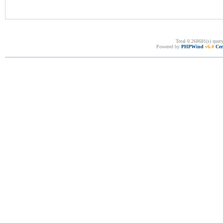
Total 0.268681(s) quer
Powered by
PHPWind
v6.0
Cer