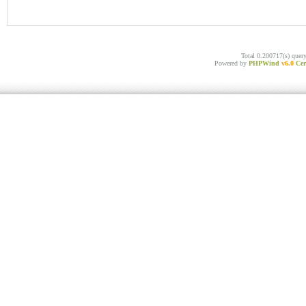
Total 0.200717(s) quer
Powered by
PHPWind
v6.0
Cer