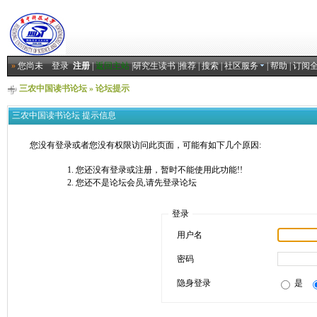
»
您尚未
登录
注册
|
返回主站
|
研究生读书
|
推荐
|
搜索
|
社区服务
|
帮助
|
订阅
三农中国读书论坛
» 论坛提示
三农中国读书论坛 提示信息
您没有登录或者您没有权限访问此页面，可能有如下几个原因:
您还没有登录或注册，暂时不能使用此功能!!
您还不是论坛会员,请先登录论坛
登录
用户名
密码
隐身登录
是