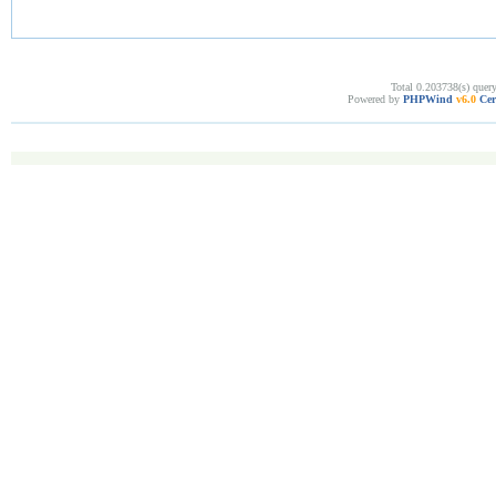
Total 0.203738(s) quer
Powered by
PHPWind
v6.0
Cer