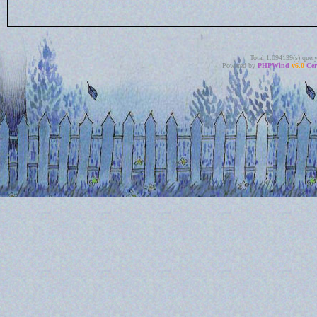
Total 1.094139(s) quer
Powered by
PHPWind
v6.0
Cer