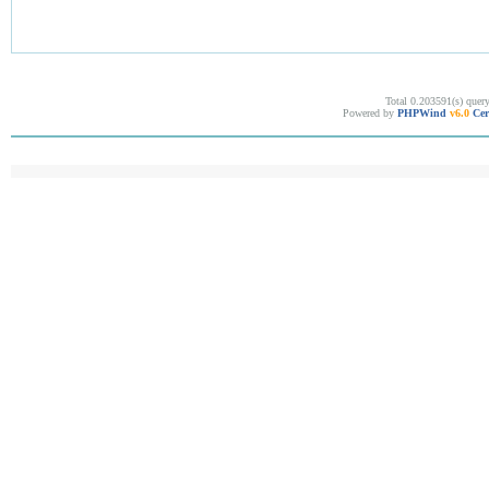
Total 0.203591(s) quer
Powered by
PHPWind
v6.0
Cer