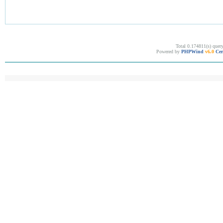
Total 0.174811(s) quer
Powered by
PHPWind
v6.0
Cer