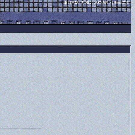
返回主站
|
无图版
|
风格切换
|
Home首页