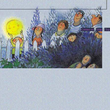
Contact us
|
Wap
|
Top