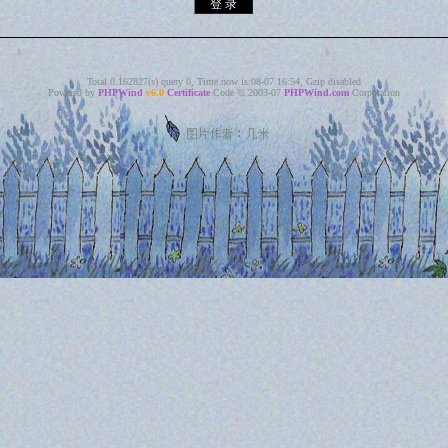
Total 0.162827(s) query 0, Time now is:08-07 16:54, Gzip disabled
Powered by
PHPWind
v6.0
Certificate
Code © 2003-07
PHPWind.com
Corporation