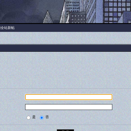
阅全站新帖
是
否