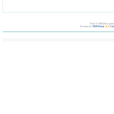
Total 0.186819(s) quer
Powered by
PHPWind
v6.0
Cer