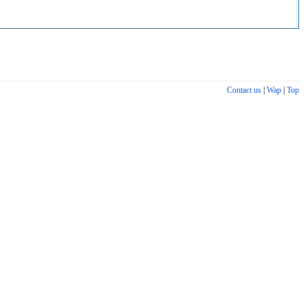
Contact us
|
Wap
|
Top