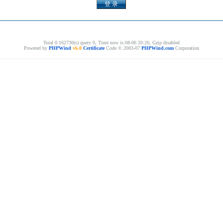
Total 0.162730(s) query 0, Time now is:08-06 20:20, Gzip disabled
Powered by
PHPWind
v6.0
Certificate
Code © 2003-07
PHPWind.com
Corporation