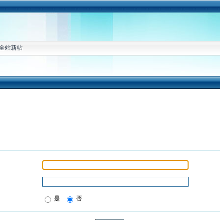
全站新帖
是
否