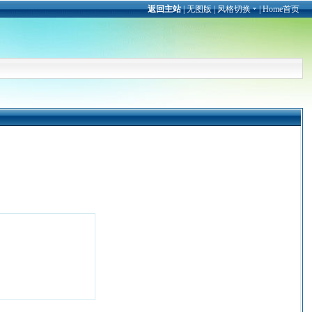
返回主站
|
无图版
|
风格切换
|
Home首页