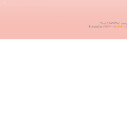
Total 0.200670(s) quer
Powered by
PHPWind
v6.0
Cer