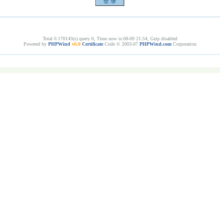
Total 0.170143(s) query 0, Time now is:08-09 21:54, Gzip disabled
Powered by
PHPWind
v6.0
Certificate
Code © 2003-07
PHPWind.com
Corporation