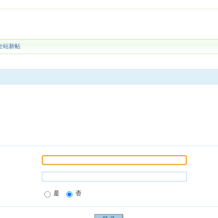
全站新帖
是
否