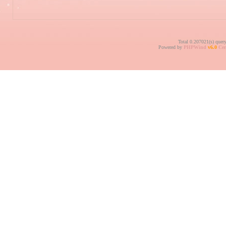
Total 0.207021(s) quer
Powered by
PHPWind
v6.0
Cer