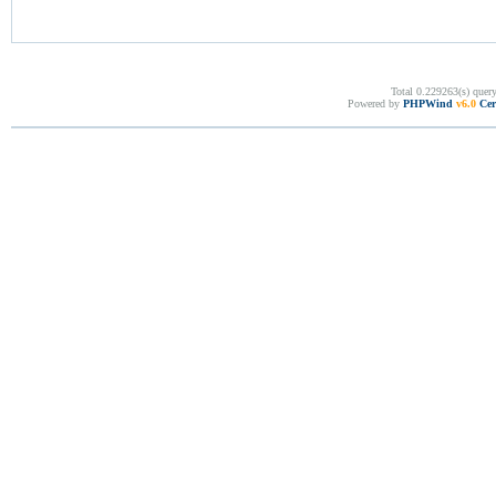
Total 0.229263(s) quer
Powered by
PHPWind
v6.0
Cer