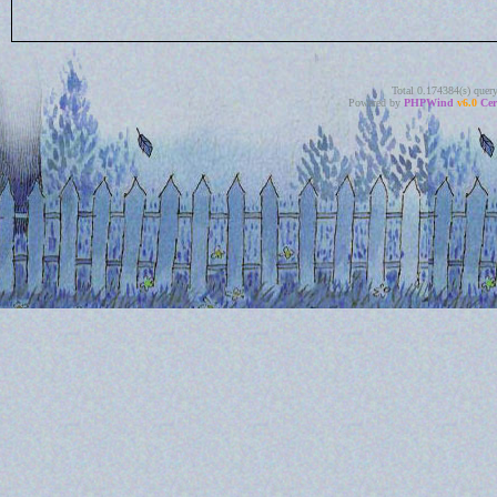
Total 0.174384(s) quer
Powered by
PHPWind
v6.0
Cer