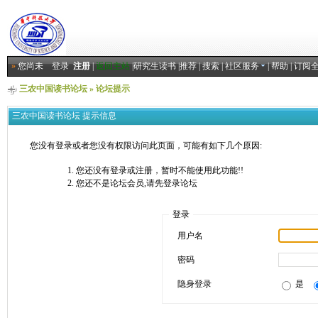
»
您尚未
登录
注册
|
返回主站
|
研究生读书
|
推荐
|
搜索
|
社区服务
|
帮助
|
订阅
三农中国读书论坛
» 论坛提示
三农中国读书论坛 提示信息
您没有登录或者您没有权限访问此页面，可能有如下几个原因:
您还没有登录或注册，暂时不能使用此功能!!
您还不是论坛会员,请先登录论坛
登录
用户名
密码
隐身登录
是