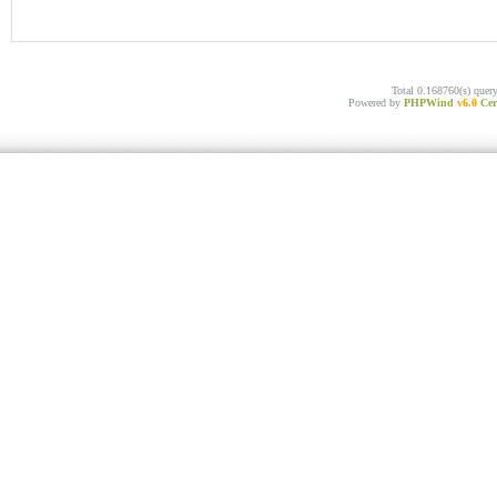
Total 0.168760(s) quer
Powered by
PHPWind
v6.0
Cer