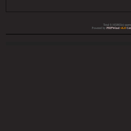
Total 0.165865(s) quer
Powered by
PHPWind
v6.0
Cer