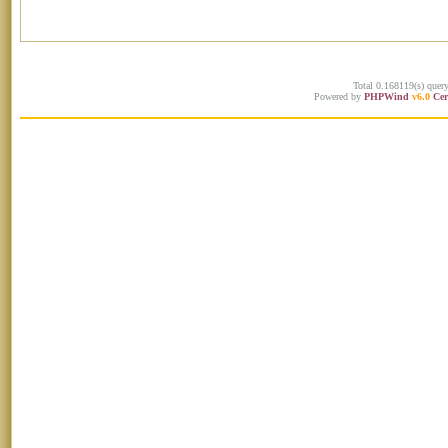
Total 0.168119(s) quer
Powered by
PHPWind
v6.0
Cer