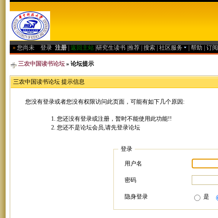
»
您尚未
登录
注册
|
返回主站
|
研究生读书
|
推荐
|
搜索
|
社区服务
|
帮助
|
订阅
三农中国读书论坛
» 论坛提示
三农中国读书论坛 提示信息
您没有登录或者您没有权限访问此页面，可能有如下几个原因:
您还没有登录或注册，暂时不能使用此功能!!
您还不是论坛会员,请先登录论坛
登录
用户名
密码
隐身登录
是