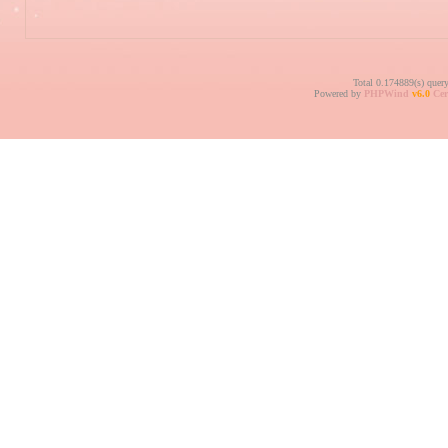
Total 0.174889(s) quer
Powered by
PHPWind
v6.0
Cer