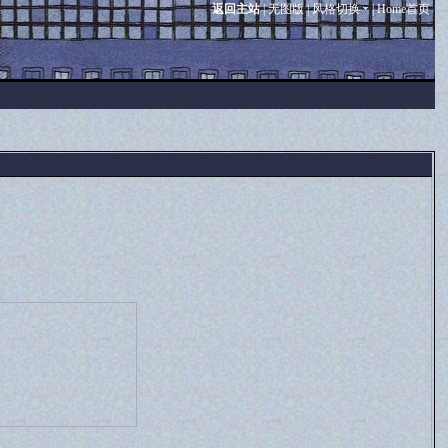
返回主站
|
无图版
|
风格切换
|
Home首页