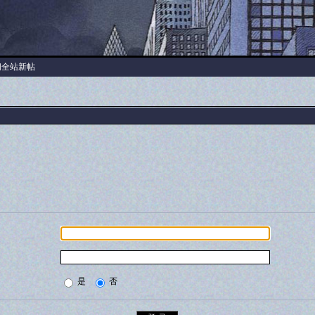
阅全站新帖
是
否