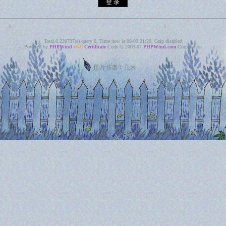
Total 0.230797(s) query 0, Time now is:08-09 21:29, Gzip disabled
Powered by
PHPWind
v6.0
Certificate
Code © 2003-07
PHPWind.com
Corporation