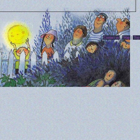
Contact us
|
Wap
|
Top