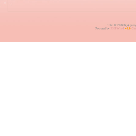
Total 0.797806(s) quer
Powered by
PHPWind
v6.0
Cer