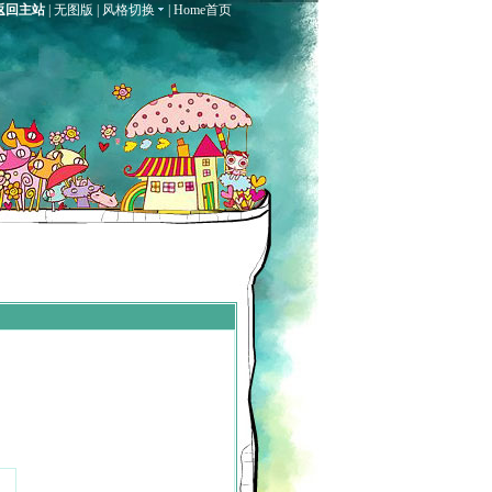
返回主站
|
无图版
|
风格切换
|
Home首页