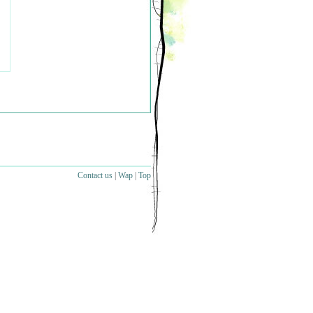
Contact us
|
Wap
|
Top