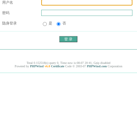
用户名
密码
隐身登录
是
否
Total 0.152518(s) query 0, Time now is:08-07 20:41, Gzip disabled
Powered by
PHPWind
v6.0
Certificate
Code © 2003-07
PHPWind.com
Corporation