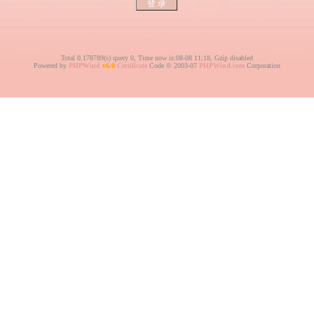
Total 0.178789(s) query 0, Time now is:08-08 11:18, Gzip disabled
Powered by
PHPWind
v6.0
Certificate
Code © 2003-07
PHPWind.com
Corporation