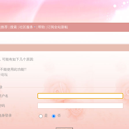
|
推荐
|
搜索
|
社区服务
|
帮助
|
订阅全站新帖
，可能有如下几个原因:
不能使用此功能!!
录论坛
录
用户名
密码
隐身登录
是
否