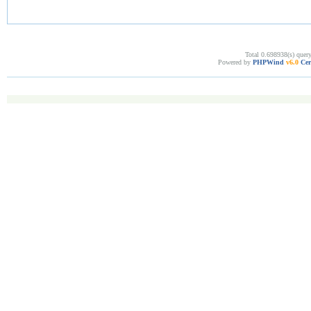
Total 0.698938(s) quer
Powered by
PHPWind
v6.0
Cer