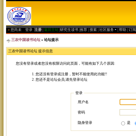
»
您尚未
登录
注册
|
返回主站
|
研究生读书
|
推荐
|
搜索
|
社区服务
|
帮助
|
订阅
三农中国读书论坛
» 论坛提示
三农中国读书论坛 提示信息
您没有登录或者您没有权限访问此页面，可能有如下几个原因:
您还没有登录或注册，暂时不能使用此功能!!
您还不是论坛会员,请先登录论坛
登录
用户名
密码
隐身登录
是