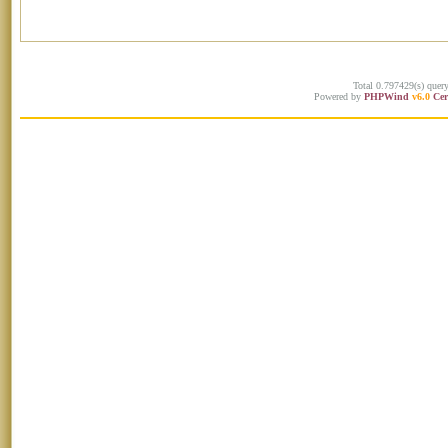
Total 0.797429(s) quer
Powered by
PHPWind
v6.0
Cer