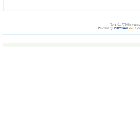
Total 0.177503(s) quer
Powered by
PHPWind
v6.0
Cer