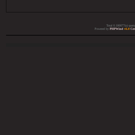
Total 0.180077(s) quer
Powered by
PHPWind
v6.0
Cer