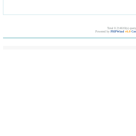
Total 0.214610(s) quer
Powered by
PHPWind
v6.0
Cer