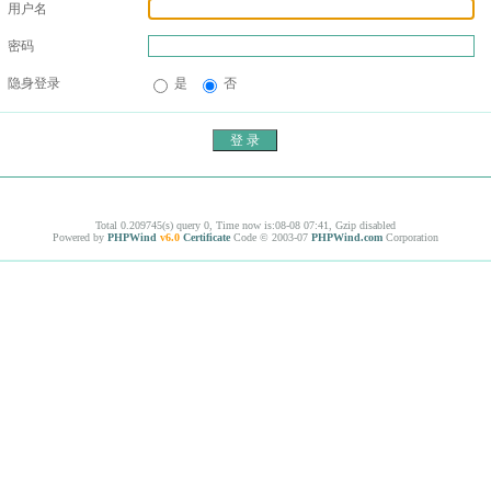
用户名
密码
隐身登录
是
否
Total 0.209745(s) query 0, Time now is:08-08 07:41, Gzip disabled
Powered by
PHPWind
v6.0
Certificate
Code © 2003-07
PHPWind.com
Corporation