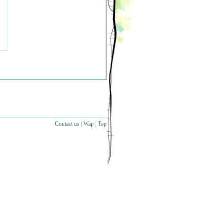
Contact us
|
Wap
|
Top