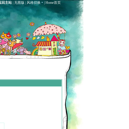
返回主站
|
无图版
|
风格切换
|
Home首页