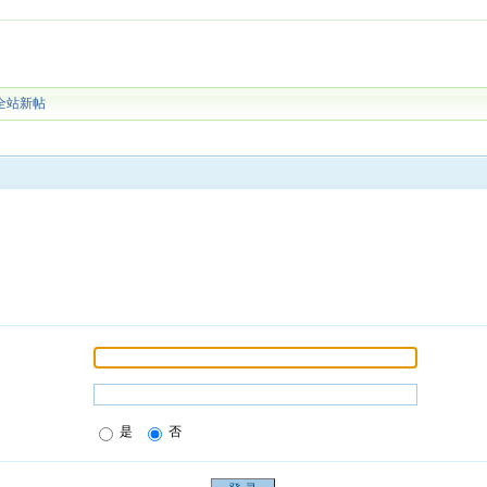
全站新帖
是
否