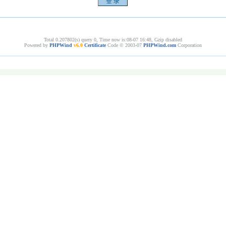
Total 0.207802(s) query 0, Time now is:08-07 16:48, Gzip disabled
Powered by
PHPWind
v6.0
Certificate
Code © 2003-07
PHPWind.com
Corporation