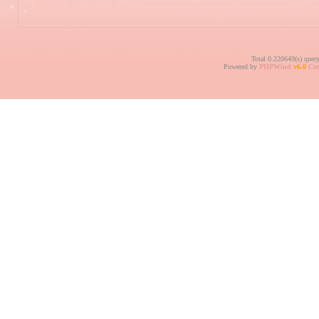
Total 0.220649(s) quer
Powered by
PHPWind
v6.0
Cer