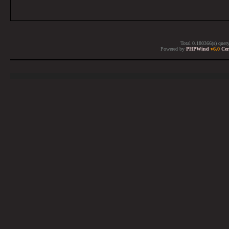
Total 0.180366(s) quer
Powered by
PHPWind
v6.0
Cer