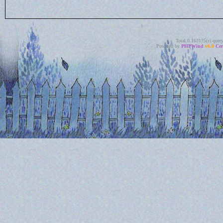
Total 0.163175(s) quer
Powered by
PHPWind
v6.0
Cer