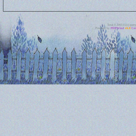
Total 0.206111(s) quer
Powered by
PHPWind
v6.0
Cer