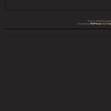
Total 0.164205(s) quer
Powered by
PHPWind
v6.0
Cer