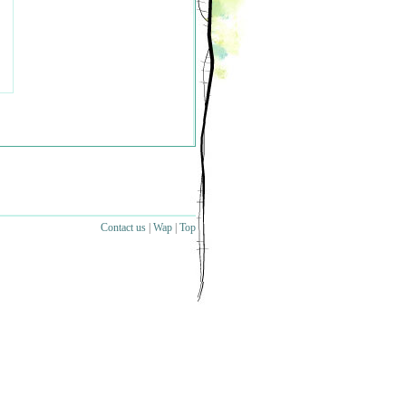
Contact us
|
Wap
|
Top