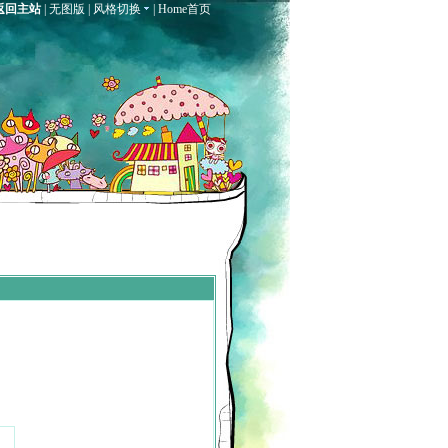
返回主站
|
无图版
|
风格切换
|
Home首页