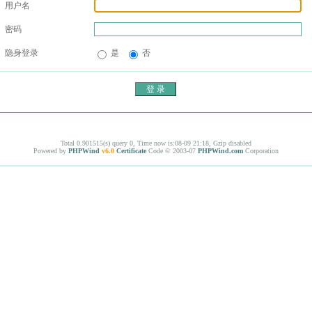
用户名
密码
隐身登录
是
否
Total 0.901515(s) query 0, Time now is:08-09 21:18, Gzip disabled
Powered by
PHPWind
v6.0
Certificate
Code © 2003-07
PHPWind.com
Corporation