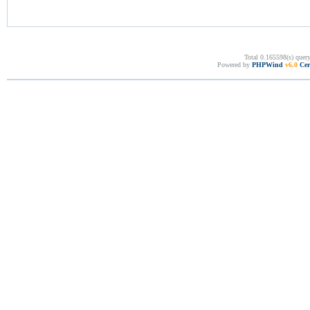
Total 0.165598(s) quer
Powered by
PHPWind
v6.0
Cer