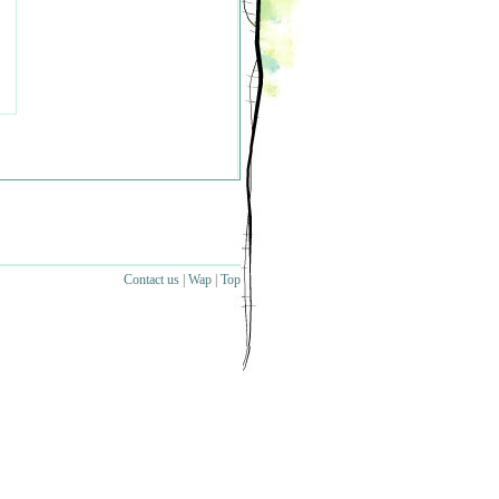
Contact us
|
Wap
|
Top