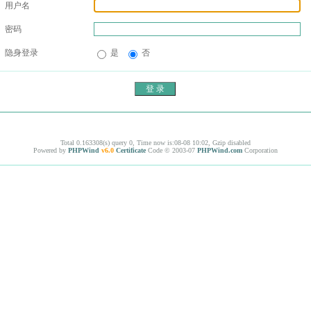
用户名
密码
隐身登录
是
否
Total 0.163308(s) query 0, Time now is:08-08 10:02, Gzip disabled
Powered by
PHPWind
v6.0
Certificate
Code © 2003-07
PHPWind.com
Corporation