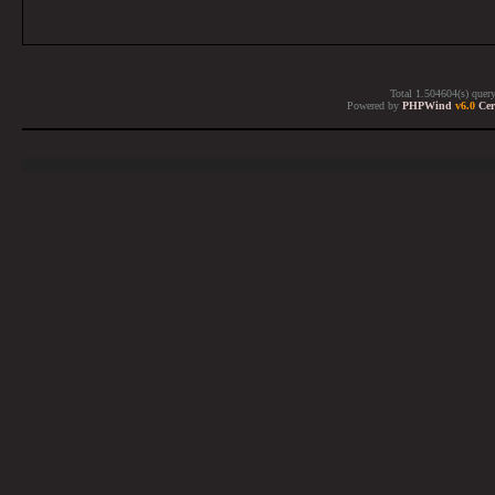
Total 1.504604(s) quer
Powered by
PHPWind
v6.0
Cer