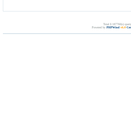
Total 0.187760(s) quer
Powered by
PHPWind
v6.0
Cer