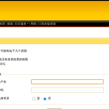
推荐
|
搜索
|
社区服务
|
帮助
|
订阅本版更新
可能有如下几个原因:
组没有发表投票的权限
论坛
录
用户名
密码
隐身登录
是
否