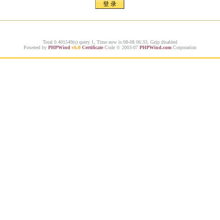
Total 0.401549(s) query 1, Time now is:08-08 06:33, Gzip disabled
Powered by
PHPWind
v6.0
Certificate
Code © 2003-07
PHPWind.com
Corporation