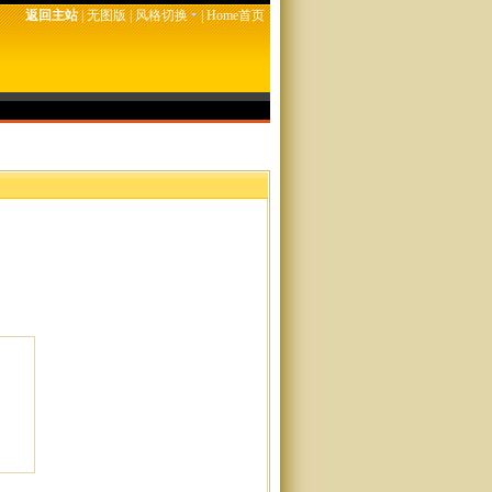
返回主站
|
无图版
|
风格切换
|
Home首页