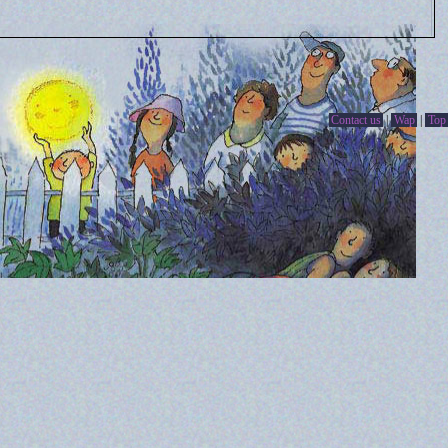
Contact us
|
Wap
|
Top