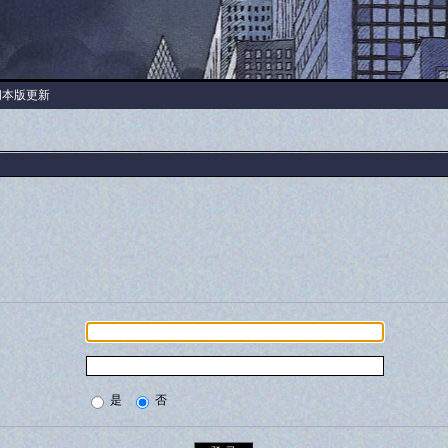
阅本版更新
是
否