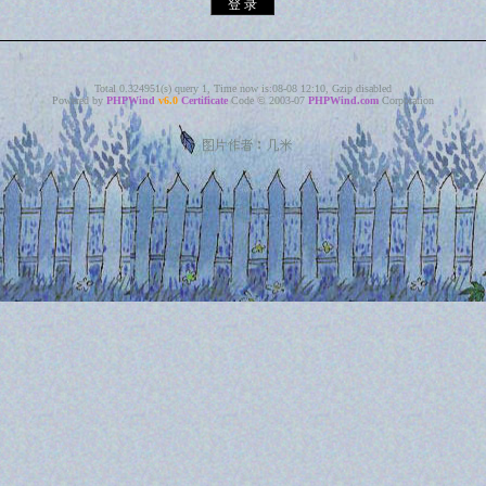
Total 0.324951(s) query 1, Time now is:08-08 12:10, Gzip disabled
Powered by
PHPWind
v6.0
Certificate
Code © 2003-07
PHPWind.com
Corporation