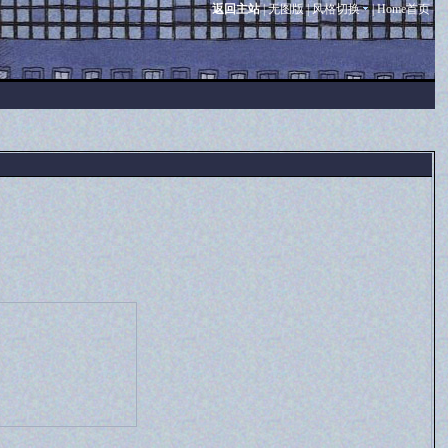
返回主站
|
无图版
|
风格切换
|
Home首页