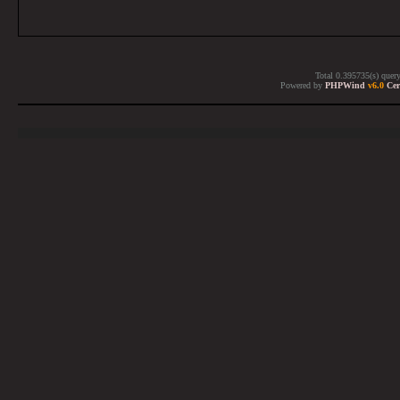
Total 0.395735(s) quer
Powered by
PHPWind
v6.0
Cer