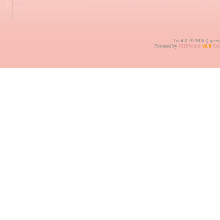
Total 0.202910(s) quer
Powered by
PHPWind
v6.0
Cer