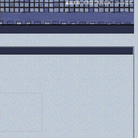
返回主站
|
无图版
|
风格切换
|
Home首页