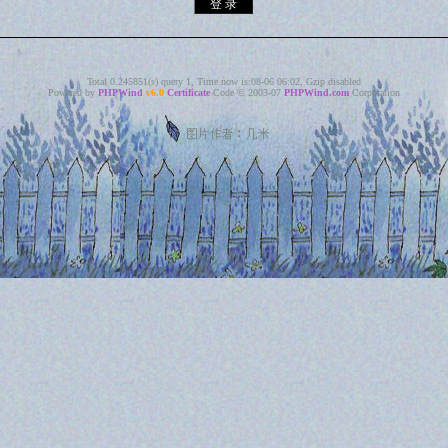
Total 0.245851(s) query 1, Time now is:08-06 06:02, Gzip disabled
Powered by
PHPWind
v6.0
Certificate
Code © 2003-07
PHPWind.com
Corporation