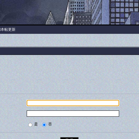
阅本帖更新
是
否