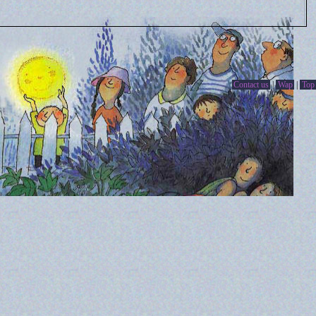
Contact us
|
Wap
|
Top