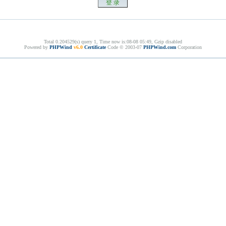
Total 0.204529(s) query 1, Time now is:08-08 05:49, Gzip disabled
Powered by
PHPWind
v6.0
Certificate
Code © 2003-07
PHPWind.com
Corporation