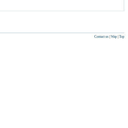
Contact us
|
Wap
|
Top