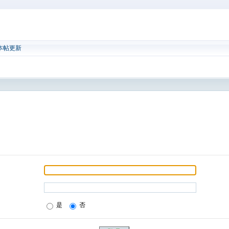
本帖更新
是
否